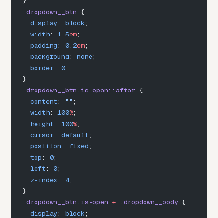
}
.dropdown__btn
 {
  display
: 
block
;
  width
: 
1.5
em
;
  padding
: 
0.2
em
;
  background
: 
none
;
  border
: 
0
;
}
.dropdown__btn.is-open::after
 {
  content
: 
""
;
  width
: 
100
%
;
  height
: 
100
%
;
  cursor
: 
default
;
  position
: 
fixed
;
  top
: 
0
;
  left
: 
0
;
  z-index
: 
4
;
}
.dropdown__btn.is-open
 +
 .dropdown__body
 {
  display
: 
block
;