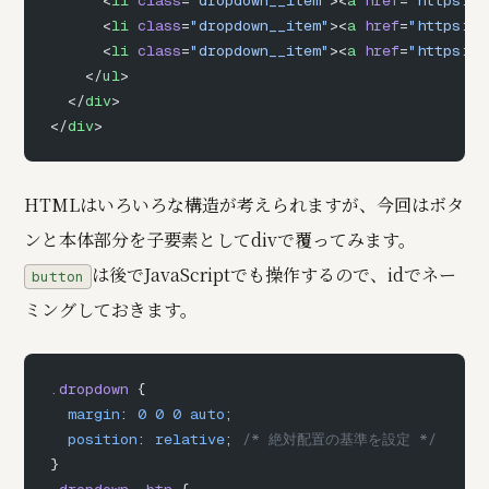
      <
li
 class
=
"dropdown__item"
><
a
 href
=
"https://
      <
li
 class
=
"dropdown__item"
><
a
 href
=
"https://
    </
ul
>
  </
div
>
</
div
>
HTMLはいろいろな構造が考えられますが、今回はボタ
ンと本体部分を子要素としてdivで覆ってみます。
は後でJavaScriptでも操作するので、idでネー
button
ミングしておきます。
.dropdown
 {
  margin
: 
0
 0
 0
 auto
;
  position
: 
relative
; 
/* 絶対配置の基準を設定 */
}