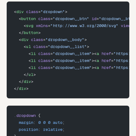
<
div
 class
=
"dropdown"
>
  <
button
 class
=
"dropdown__btn"
 id
=
"dropdown__btn"
    <
svg
 xmlns
=
"http://www.w3.org/2000/svg"
 viewBo
  </
button
>
  <
div
 class
=
"dropdown__body"
>
    <
ul
 class
=
"dropdown__list"
>
      <
li
 class
=
"dropdown__item"
><
a
 href
=
"https://
      <
li
 class
=
"dropdown__item"
><
a
 href
=
"https://
      <
li
 class
=
"dropdown__item"
><
a
 href
=
"https://
    </
ul
>
  </
div
>
</
div
>
.dropdown
 {
  margin
: 
0
 0
 0
 auto
;
  position
: 
relative
;