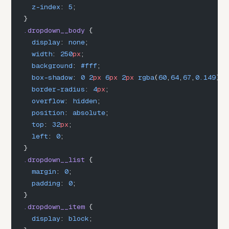
  z-index
: 
5
;
}
.dropdown__body
 {
  display
: 
none
;
  width
: 
250
px
;
  background
: 
#fff
;
  box-shadow
: 
0
 2
px
 6
px
 2
px
 rgba
(
60
,
64
,
67
,
0.149
), 
  border-radius
: 
4
px
;
  overflow
: 
hidden
;
  position
: 
absolute
;
  top
: 
32
px
;
  left
: 
0
;
}
.dropdown__list
 {
  margin
: 
0
;
  padding
: 
0
;
}
.dropdown__item
 {
  display
: 
block
;