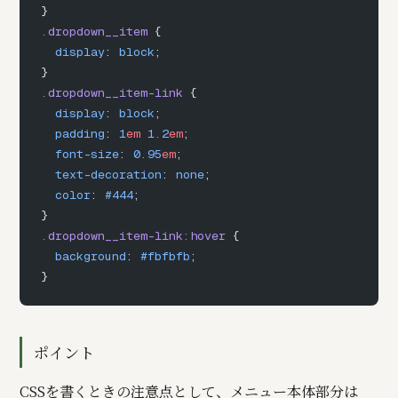
}
.dropdown__item
 {
  display
: 
block
;
}
.dropdown__item-link
 {
  display
: 
block
;
  padding
: 
1
em
 1.2
em
;
  font-size
: 
0.95
em
;
  text-decoration
: 
none
;
  color
: 
#444
;
}
.dropdown__item-link:hover
 {
  background
: 
#fbfbfb
;
}
ポイント
CSSを書くときの注意点として、メニュー本体部分は