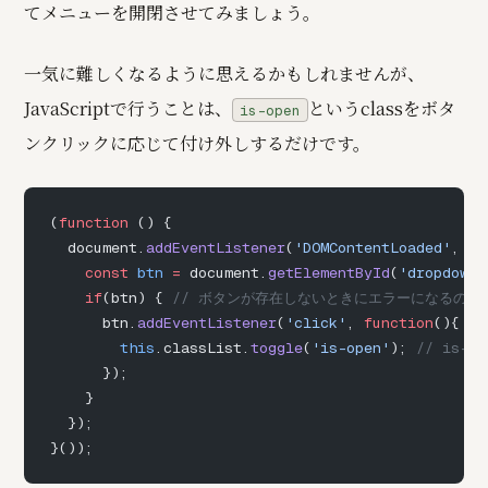
てメニューを開閉させてみましょう。
一気に難しくなるように思えるかもしれませんが、
JavaScriptで行うことは、
というclassをボタ
is-open
ンクリックに応じて付け外しするだけです。
(
function
 () {
  document.
addEventListener
(
'DOMContentLoaded'
, 
fu
    const
 btn
 =
 document.
getElementById
(
'dropdown_
    if
(btn) { 
// ボタンが存在しないときにエラーになるのを
      btn.
addEventListener
(
'click'
, 
function
(){ 
/
        this
.classList.
toggle
(
'is-open'
); 
// is-
      });
    }
  });
}());