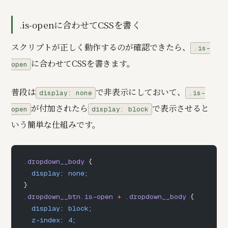
.is-openに合わせてCSSを書く
スクリプトが正しく動作するのが確認できたら、
.is-
に合わせてCSSを書きます。
open
普段は
で非表示にしておいて、
display: none
.is-
が付加されたら
で表示させると
open
display: block
いう簡単な仕組みです。
.dropdown__body
 {
  display
: 
none
;
}
.dropdown__btn.is-open
 +
 .dropdown__body
 {
  display
: 
block
;
  z-index
: 
4
;