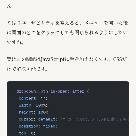
ん。
やはりユーザビリティを考えると、メニューを開いた後
は画面のどこをクリックしても閉じられるようにしたい
ですね。
実はこの問題はJavaScriptに手を加えなくても、CSSだ
けで解決可能です。
.dropdown__btn.is-open::after
 {
  content
: 
""
;
  width
: 
100
%
;
  height
: 
100
%
;
  cursor
: 
default
; 
/* カーソルはデフォルトに戻しておく *
  position
: 
fixed
;
  top
: 
0
;