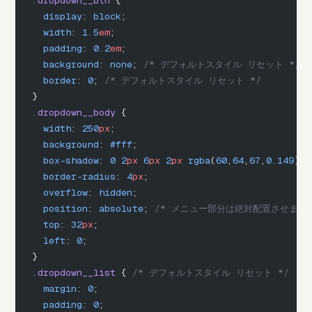
.dropdown__btn
 {
  display
: 
block
;
  width
: 
1.5
em
;
  padding
: 
0.2
em
;
  background
: 
none
; 
/* デフォルトスタイル リセット */
  border
: 
0
; 
/* デフォルトスタイル リセット */
}
.dropdown__body
 {
  width
: 
250
px
;
  background
: 
#fff
;
  box-shadow
: 
0
 2
px
 6
px
 2
px
 rgba
(
60
,
64
,
67
,
0.149
), 
  border-radius
: 
4
px
;
  overflow
: 
hidden
;
  position
: 
absolute
; 
/* メニュー部分は絶対配置させます 
  top
: 
32
px
;
  left
: 
0
;
}
.dropdown__list
 { 
/* デフォルトスタイル リセット */
  margin
: 
0
;
  padding
: 
0
;