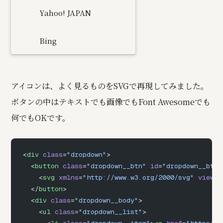
Yahoo! JAPAN
Bing
アイコンは、よく見るものをSVGで再現してみました。
ボタンの中はテキストでも画像でもFont Awesomeでも
何でもOKです。
<
div
 class
=
"dropdown"
>
  <
button
 class
=
"dropdown__btn"
 id
=
"dropdown__btn"
    <
svg
 xmlns
=
"http://www.w3.org/2000/svg"
 viewBo
  </
button
>
  <
div
 class
=
"dropdown__body"
>
    <
ul
 class
=
"dropdown__list"
>
      <
li
 class
=
"dropdown__item"
><
a
 href
=
"https://