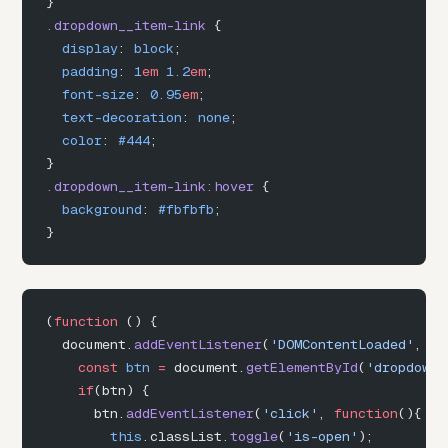
}
.dropdown__item-link
 {
  display
: 
block
;
  padding
: 
1
em
 1.2
em
;
  font-size
: 
0.95
em
;
  text-decoration
: 
none
;
  color
: 
#444
;
}
.dropdown__item-link:hover
 {
  background
: 
#fbfbfb
;
}
(
function
 () {
  document.
addEventListener
(
'DOMContentLoaded'
, 
fu
    const
 btn
 =
 document.
getElementById
(
'dropdown_
    if
(btn) {
      btn.
addEventListener
(
'click'
, 
function
(){
        this
.classList.
toggle
(
'is-open'
);