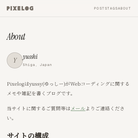
POSTS
TAGS
ABOUT
About
yusshi
Y
Shiga, Japan
Pixelogはyussy(ゆっしー)がWebコーディングに関する
メモや雑記を書くブログです。
当サイトに関するご質問等は
メール
よりご連絡くださ
い。
サイトの構成