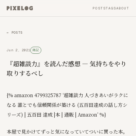
POSTS
TAGS
ABOUT
← POSTS
Jun 2, 2021
雑記
『超雑談力』を読んだ感想 ― 気持ちをやり
取りするべし
{% amazon 4799325787 ‘超雑談力 人づきあいがラクに
なる 誰とでも信頼関係が築ける (五百田達成の話し方シ
リーズ) | 五百田 達成 |本 | 通販 | Amazon’ %}
本屋で見かけてずっと気になっていてついに買った本。