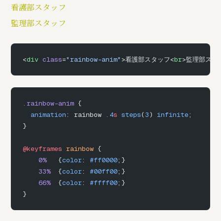
看護部スタッフ
監理部スタッフ
<
div
 class
=
"rainbow-anim"
>看護部スタッフ<
br
>監理部スタ
.rainbow-anim
 {
  animation
: rainbow 
.4
s
 steps
(
3
) 
infinite
;
}
@keyframes
 rainbow
 {
    0%
   {
color
: 
#ff0000
;}
    33%
  {
color
: 
#00ff00
;}
    66%
  {
color
: 
#ffff00
;}
}