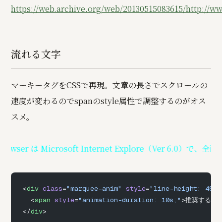
https://web.archive.org/web/20130515083615/http://www
流れる文字
マーキータグをCSSで再現。文章の長さでスクロールの
速度が変わるのでspanのstyle属性で調整するのがオス
スメ。
er は Microsoft Internet Explore（Ver 6.0）で
<
div
 class
=
"marquee-anim"
 style
=
"line-height: 48px
  <
span
 style
=
"animation-duration: 10s;"
>推奨する Br
</
div
>