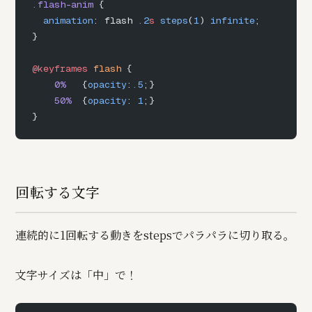
.flash-anim
 {
  animation
: flash 
.2
s
 steps
(
1
) 
infinite
;
}
@keyframes
 flash
 {
    0%
   {
opacity
:
.5
;}
    50%
  {
opacity
: 
1
;}
}
回転する文字
連続的に1回転する動きをstepsでパラパラに切り取る。
文字サイズは「
」で！
中