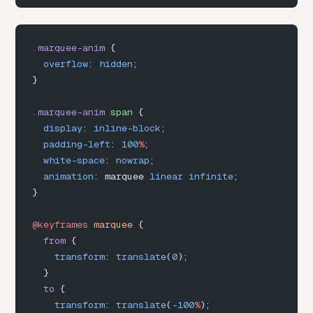
.marquee-anim
 {
  overflow
: 
hidden
;
}
.marquee-anim
 span
 {
  display
: 
inline-block
;
  padding-left
: 
100
%
;
  white-space
: 
nowrap
;
  animation
: marquee 
linear
 infinite
;
}
@keyframes
 marquee
 {
  from
 {
    transform
: 
translate
(
0
);
  }
  to
 {
    transform
: 
translate
(
-100
%
);