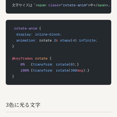
文字サイズは「<
span
 class
=
"rotate-anim"
>中</
span
>」で
.rotate-anim
 {
  display
: 
inline-block
;
  animation
: rotate 
2
s
 steps
(
4
) 
infinite
;
}
@keyframes
 rotate
 {
    0%
   {
transform
: 
rotate
(
0
);}
    100%
 {
transform
: 
rotate
(
360
deg
);}
}
3色に光る文字